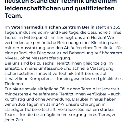
neusten Stand der Technik und einem
leidenschaftlichen und qualifizierten
Team.
Im
Veterinärmedizinischen
Zentrum
Berlin
steht an 365
Tagen, inklusive Sonn- und Feiertage, die Gesundheit Ihres
Tieres im Mittelpunkt. Ihr Tier liegt uns am Herzen! Wir
verbinden die persönliche Betreuung einer Kleintierpraxis
mit der Ausstattung und den Abläufen einer Tierklinik – für
eine gründliche Diagnostik und Behandlung auf höchstem
Niveau, ohne Massenabfertigung.
Bei uns sind bis zu sechs Tierärzt:innen gleichzeitig im
Einsatz, um eine umfassende und schnelle Versorgung
sicherzustellen. Innovative Technik trifft bei uns auf
tierärztliche Kompetenz – für ein gesundes und glückliches
Tierleben.
Für akute sowie alltägliche Fälle ohne Termin ist jederzeit
mindestens eine erfahrene Tierärzt:innen verfügbar – auch
kurzfristig und ohne Anmeldung. Darüber hinaus haben
wir an 365 Tagen im Jahr 24/7 unsere Chirurgen in
ständiger Rufbereitschaft. Vertrauen Sie auf ein starkes
Team – für die bestmögliche Versorgung Ihres Tieres, zu
jeder Zeit.