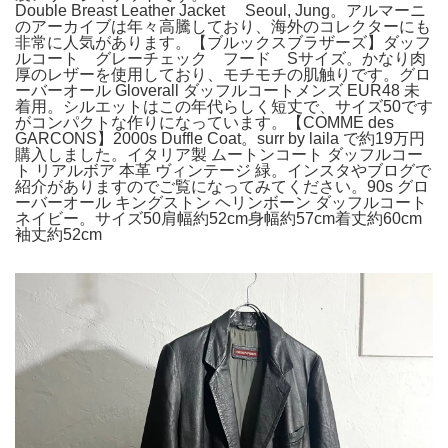
Double Breast Leather Jacket ⠀ Seoul, Jung。アルマーニ
のアーカイブは年々高騰しており、海外のコレクターにも
非常に人気があります。【ブルックスブラザーズ】ダッフ
ルコート グレーチェック フード Sサイズ。かなり肉
厚のレザーを使用しており、モチモチの肌触りです。グロ
ーバーオール Gloverall ダッフルコートメンズ EUR48 未
着用。シルエットはこの年代らしく短丈で、サイズ50です
がコンパクトな作りになっています。【COMME des
GARCONS】2000s Duffle Coat。surr by laila で約19万円
購入しました。イタリア製 ムートンコート ダッフルコー
ト リアルボア 本革 ヴィンテージ 緑。インスタやブログで
紹介がありますのでご覧になってみてください。90s グロ
ーバーオール キングストン ヘリンボーン ダッフルコート
ネイビー。サイズ50肩幅約52cm身幅約57cm着丈約60cm
袖丈約52cm