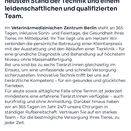
neusten Stand der Technik und einem
leidenschaftlichen und qualifizierten
Team.
Im
Veterinärmedizinischen
Zentrum
Berlin
steht an 365
Tagen, inklusive Sonn- und Feiertage, die Gesundheit Ihres
Tieres im Mittelpunkt. Ihr Tier liegt uns am Herzen! Wir
verbinden die persönliche Betreuung einer Kleintierpraxis
mit der Ausstattung und den Abläufen einer Tierklinik – für
eine gründliche Diagnostik und Behandlung auf höchstem
Niveau, ohne Massenabfertigung.
Bei uns sind bis zu sechs Tierärzt:innen gleichzeitig im
Einsatz, um eine umfassende und schnelle Versorgung
sicherzustellen. Innovative Technik trifft bei uns auf
tierärztliche Kompetenz – für ein gesundes und glückliches
Tierleben.
Für akute sowie alltägliche Fälle ohne Termin ist jederzeit
mindestens eine erfahrene Tierärzt:innen verfügbar – auch
kurzfristig und ohne Anmeldung. Darüber hinaus haben
wir an 365 Tagen im Jahr 24/7 unsere Chirurgen in
ständiger Rufbereitschaft. Vertrauen Sie auf ein starkes
Team – für die bestmögliche Versorgung Ihres Tieres, zu
jeder Zeit.