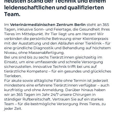
neusten Stand der Technik und einem
leidenschaftlichen und qualifizierten
Team.
Im
Veterinärmedizinischen
Zentrum
Berlin
steht an 365
Tagen, inklusive Sonn- und Feiertage, die Gesundheit Ihres
Tieres im Mittelpunkt. Ihr Tier liegt uns am Herzen! Wir
verbinden die persönliche Betreuung einer Kleintierpraxis
mit der Ausstattung und den Abläufen einer Tierklinik – für
eine gründliche Diagnostik und Behandlung auf höchstem
Niveau, ohne Massenabfertigung.
Bei uns sind bis zu sechs Tierärzt:innen gleichzeitig im
Einsatz, um eine umfassende und schnelle Versorgung
sicherzustellen. Innovative Technik trifft bei uns auf
tierärztliche Kompetenz – für ein gesundes und glückliches
Tierleben.
Für akute sowie alltägliche Fälle ohne Termin ist jederzeit
mindestens eine erfahrene Tierärzt:innen verfügbar – auch
kurzfristig und ohne Anmeldung. Darüber hinaus haben
wir an 365 Tagen im Jahr 24/7 unsere Chirurgen in
ständiger Rufbereitschaft. Vertrauen Sie auf ein starkes
Team – für die bestmögliche Versorgung Ihres Tieres, zu
jeder Zeit.