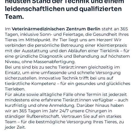
neusten Stand der Technik und einem
leidenschaftlichen und qualifizierten
Team.
Im
Veterinärmedizinischen
Zentrum
Berlin
steht an 365
Tagen, inklusive Sonn- und Feiertage, die Gesundheit Ihres
Tieres im Mittelpunkt. Ihr Tier liegt uns am Herzen! Wir
verbinden die persönliche Betreuung einer Kleintierpraxis
mit der Ausstattung und den Abläufen einer Tierklinik – für
eine gründliche Diagnostik und Behandlung auf höchstem
Niveau, ohne Massenabfertigung.
Bei uns sind bis zu sechs Tierärzt:innen gleichzeitig im
Einsatz, um eine umfassende und schnelle Versorgung
sicherzustellen. Innovative Technik trifft bei uns auf
tierärztliche Kompetenz – für ein gesundes und glückliches
Tierleben.
Für akute sowie alltägliche Fälle ohne Termin ist jederzeit
mindestens eine erfahrene Tierärzt:innen verfügbar – auch
kurzfristig und ohne Anmeldung. Darüber hinaus haben
wir an 365 Tagen im Jahr 24/7 unsere Chirurgen in
ständiger Rufbereitschaft. Vertrauen Sie auf ein starkes
Team – für die bestmögliche Versorgung Ihres Tieres, zu
jeder Zeit.