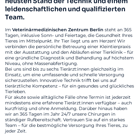
neusten Stand der Technik und einem
leidenschaftlichen und qualifizierten
Team.
Im
Veterinärmedizinischen
Zentrum
Berlin
steht an 365
Tagen, inklusive Sonn- und Feiertage, die Gesundheit Ihres
Tieres im Mittelpunkt. Ihr Tier liegt uns am Herzen! Wir
verbinden die persönliche Betreuung einer Kleintierpraxis
mit der Ausstattung und den Abläufen einer Tierklinik – für
eine gründliche Diagnostik und Behandlung auf höchstem
Niveau, ohne Massenabfertigung.
Bei uns sind bis zu sechs Tierärzt:innen gleichzeitig im
Einsatz, um eine umfassende und schnelle Versorgung
sicherzustellen. Innovative Technik trifft bei uns auf
tierärztliche Kompetenz – für ein gesundes und glückliches
Tierleben.
Für akute sowie alltägliche Fälle ohne Termin ist jederzeit
mindestens eine erfahrene Tierärzt:innen verfügbar – auch
kurzfristig und ohne Anmeldung. Darüber hinaus haben
wir an 365 Tagen im Jahr 24/7 unsere Chirurgen in
ständiger Rufbereitschaft. Vertrauen Sie auf ein starkes
Team – für die bestmögliche Versorgung Ihres Tieres, zu
jeder Zeit.