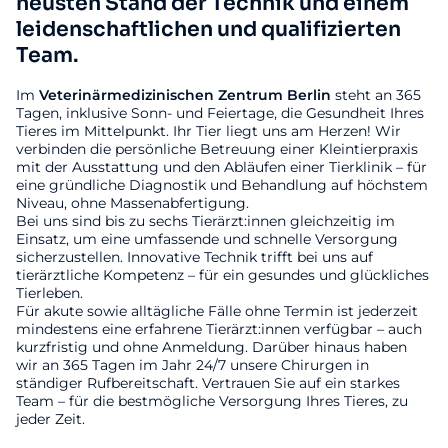
neusten Stand der Technik und einem
leidenschaftlichen und qualifizierten
Team.
Im
Veterinärmedizinischen
Zentrum
Berlin
steht an 365
Tagen, inklusive Sonn- und Feiertage, die Gesundheit Ihres
Tieres im Mittelpunkt. Ihr Tier liegt uns am Herzen! Wir
verbinden die persönliche Betreuung einer Kleintierpraxis
mit der Ausstattung und den Abläufen einer Tierklinik – für
eine gründliche Diagnostik und Behandlung auf höchstem
Niveau, ohne Massenabfertigung.
Bei uns sind bis zu sechs Tierärzt:innen gleichzeitig im
Einsatz, um eine umfassende und schnelle Versorgung
sicherzustellen. Innovative Technik trifft bei uns auf
tierärztliche Kompetenz – für ein gesundes und glückliches
Tierleben.
Für akute sowie alltägliche Fälle ohne Termin ist jederzeit
mindestens eine erfahrene Tierärzt:innen verfügbar – auch
kurzfristig und ohne Anmeldung. Darüber hinaus haben
wir an 365 Tagen im Jahr 24/7 unsere Chirurgen in
ständiger Rufbereitschaft. Vertrauen Sie auf ein starkes
Team – für die bestmögliche Versorgung Ihres Tieres, zu
jeder Zeit.