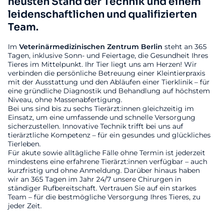
neusten Stand der Technik und einem
leidenschaftlichen und qualifizierten
Team.
Im
Veterinärmedizinischen
Zentrum
Berlin
steht an 365
Tagen, inklusive Sonn- und Feiertage, die Gesundheit Ihres
Tieres im Mittelpunkt. Ihr Tier liegt uns am Herzen! Wir
verbinden die persönliche Betreuung einer Kleintierpraxis
mit der Ausstattung und den Abläufen einer Tierklinik – für
eine gründliche Diagnostik und Behandlung auf höchstem
Niveau, ohne Massenabfertigung.
Bei uns sind bis zu sechs Tierärzt:innen gleichzeitig im
Einsatz, um eine umfassende und schnelle Versorgung
sicherzustellen. Innovative Technik trifft bei uns auf
tierärztliche Kompetenz – für ein gesundes und glückliches
Tierleben.
Für akute sowie alltägliche Fälle ohne Termin ist jederzeit
mindestens eine erfahrene Tierärzt:innen verfügbar – auch
kurzfristig und ohne Anmeldung. Darüber hinaus haben
wir an 365 Tagen im Jahr 24/7 unsere Chirurgen in
ständiger Rufbereitschaft. Vertrauen Sie auf ein starkes
Team – für die bestmögliche Versorgung Ihres Tieres, zu
jeder Zeit.