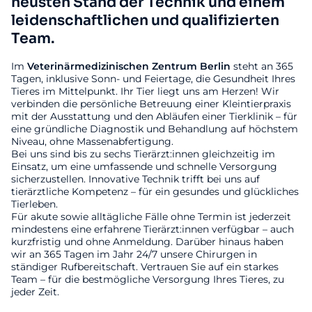
neusten Stand der Technik und einem
leidenschaftlichen und qualifizierten
Team.
Im
Veterinärmedizinischen
Zentrum
Berlin
steht an 365
Tagen, inklusive Sonn- und Feiertage, die Gesundheit Ihres
Tieres im Mittelpunkt. Ihr Tier liegt uns am Herzen! Wir
verbinden die persönliche Betreuung einer Kleintierpraxis
mit der Ausstattung und den Abläufen einer Tierklinik – für
eine gründliche Diagnostik und Behandlung auf höchstem
Niveau, ohne Massenabfertigung.
Bei uns sind bis zu sechs Tierärzt:innen gleichzeitig im
Einsatz, um eine umfassende und schnelle Versorgung
sicherzustellen. Innovative Technik trifft bei uns auf
tierärztliche Kompetenz – für ein gesundes und glückliches
Tierleben.
Für akute sowie alltägliche Fälle ohne Termin ist jederzeit
mindestens eine erfahrene Tierärzt:innen verfügbar – auch
kurzfristig und ohne Anmeldung. Darüber hinaus haben
wir an 365 Tagen im Jahr 24/7 unsere Chirurgen in
ständiger Rufbereitschaft. Vertrauen Sie auf ein starkes
Team – für die bestmögliche Versorgung Ihres Tieres, zu
jeder Zeit.