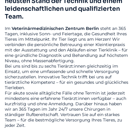
neusten Stand der Technik und einem
leidenschaftlichen und qualifizierten
Team.
Im
Veterinärmedizinischen
Zentrum
Berlin
steht an 365
Tagen, inklusive Sonn- und Feiertage, die Gesundheit Ihres
Tieres im Mittelpunkt. Ihr Tier liegt uns am Herzen! Wir
verbinden die persönliche Betreuung einer Kleintierpraxis
mit der Ausstattung und den Abläufen einer Tierklinik – für
eine gründliche Diagnostik und Behandlung auf höchstem
Niveau, ohne Massenabfertigung.
Bei uns sind bis zu sechs Tierärzt:innen gleichzeitig im
Einsatz, um eine umfassende und schnelle Versorgung
sicherzustellen. Innovative Technik trifft bei uns auf
tierärztliche Kompetenz – für ein gesundes und glückliches
Tierleben.
Für akute sowie alltägliche Fälle ohne Termin ist jederzeit
mindestens eine erfahrene Tierärzt:innen verfügbar – auch
kurzfristig und ohne Anmeldung. Darüber hinaus haben
wir an 365 Tagen im Jahr 24/7 unsere Chirurgen in
ständiger Rufbereitschaft. Vertrauen Sie auf ein starkes
Team – für die bestmögliche Versorgung Ihres Tieres, zu
jeder Zeit.