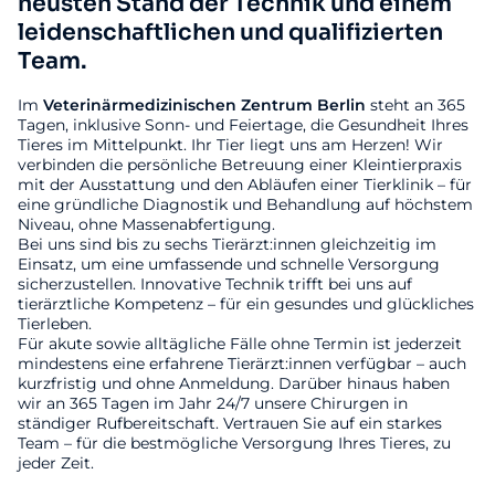
neusten Stand der Technik und einem
leidenschaftlichen und qualifizierten
Team.
Im
Veterinärmedizinischen
Zentrum
Berlin
steht an 365
Tagen, inklusive Sonn- und Feiertage, die Gesundheit Ihres
Tieres im Mittelpunkt. Ihr Tier liegt uns am Herzen! Wir
verbinden die persönliche Betreuung einer Kleintierpraxis
mit der Ausstattung und den Abläufen einer Tierklinik – für
eine gründliche Diagnostik und Behandlung auf höchstem
Niveau, ohne Massenabfertigung.
Bei uns sind bis zu sechs Tierärzt:innen gleichzeitig im
Einsatz, um eine umfassende und schnelle Versorgung
sicherzustellen. Innovative Technik trifft bei uns auf
tierärztliche Kompetenz – für ein gesundes und glückliches
Tierleben.
Für akute sowie alltägliche Fälle ohne Termin ist jederzeit
mindestens eine erfahrene Tierärzt:innen verfügbar – auch
kurzfristig und ohne Anmeldung. Darüber hinaus haben
wir an 365 Tagen im Jahr 24/7 unsere Chirurgen in
ständiger Rufbereitschaft. Vertrauen Sie auf ein starkes
Team – für die bestmögliche Versorgung Ihres Tieres, zu
jeder Zeit.