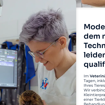
Moder
dem n
Techn
leide
quali
Im
Veterin
Tagen, inkl
Ihres Tiere
Wir verbin
Kleintierpr
einer Tierk
Behandlung