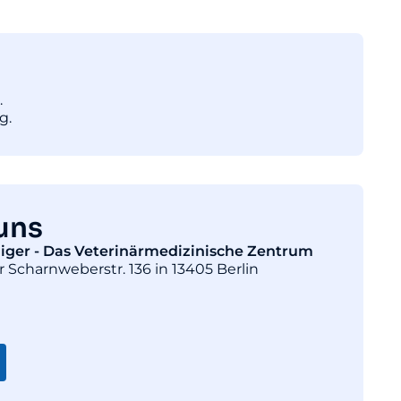
.
g.
uns
diger - Das Veterinärmedizinische Zentrum
r Scharnweberstr. 136 in 13405 Berlin