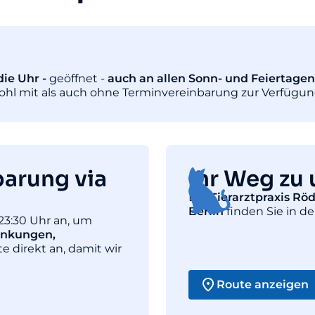
ie Uhr -
geöffnet -
auch an allen Sonn- und Feiertagen
wohl mit als auch ohne Terminvereinbarung zur Verfügun
barung via
Ihr Weg zu 
Die
Tierarztpraxis Rö
Berlin
finden Sie in de
23:30 Uhr an, um
ankungen,
te direkt an, damit wir
Route anzeigen