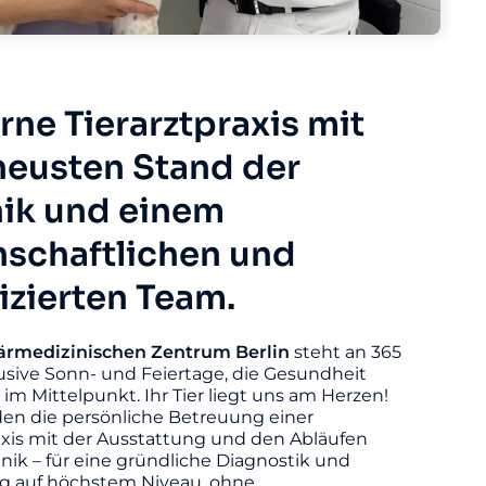
ne Tierarztpraxis mit
eusten Stand der
ik und einem
nschaftlichen und
fizierten Team.
ärmedizinischen
Zentrum
Berlin
steht an 365
usive Sonn- und Feiertage, die Gesundheit
s im Mittelpunkt. Ihr Tier liegt uns am Herzen!
den die persönliche Betreuung einer
axis mit der Ausstattung und den Abläufen
linik – für eine gründliche Diagnostik und
 auf höchstem Niveau, ohne