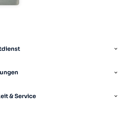
tdienst
rungen
it & Service