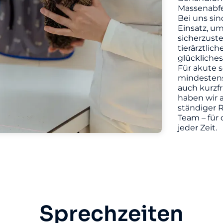
Massenabfe
Bei uns sin
Einsatz, u
sicherzuste
tierärztlic
glückliches
Für akute s
mindestens 
auch kurzf
haben wir a
ständiger R
Team – für 
jeder Zeit.
Sprechzeiten