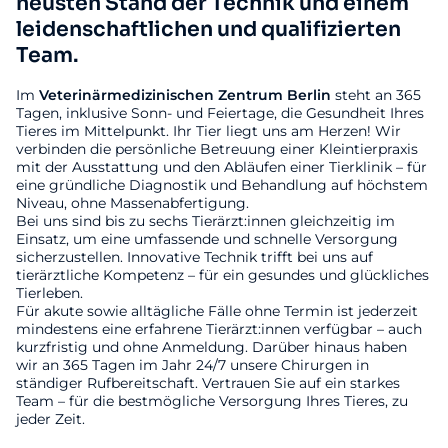
neusten Stand der Technik und einem
leidenschaftlichen und qualifizierten
Team.
Im
Veterinärmedizinischen
Zentrum
Berlin
steht an 365
Tagen, inklusive Sonn- und Feiertage, die Gesundheit Ihres
Tieres im Mittelpunkt. Ihr Tier liegt uns am Herzen! Wir
verbinden die persönliche Betreuung einer Kleintierpraxis
mit der Ausstattung und den Abläufen einer Tierklinik – für
eine gründliche Diagnostik und Behandlung auf höchstem
Niveau, ohne Massenabfertigung.
Bei uns sind bis zu sechs Tierärzt:innen gleichzeitig im
Einsatz, um eine umfassende und schnelle Versorgung
sicherzustellen. Innovative Technik trifft bei uns auf
tierärztliche Kompetenz – für ein gesundes und glückliches
Tierleben.
Für akute sowie alltägliche Fälle ohne Termin ist jederzeit
mindestens eine erfahrene Tierärzt:innen verfügbar – auch
kurzfristig und ohne Anmeldung. Darüber hinaus haben
wir an 365 Tagen im Jahr 24/7 unsere Chirurgen in
ständiger Rufbereitschaft. Vertrauen Sie auf ein starkes
Team – für die bestmögliche Versorgung Ihres Tieres, zu
jeder Zeit.