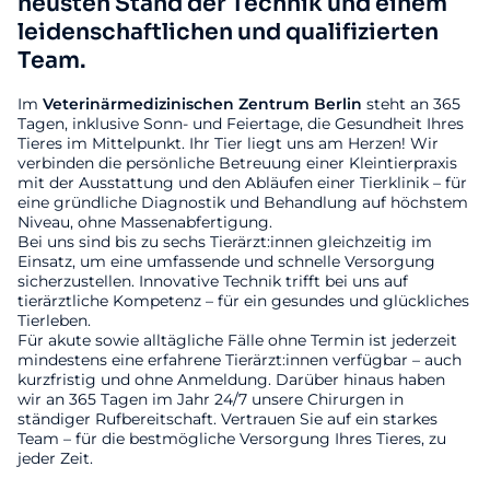
neusten Stand der Technik und einem
leidenschaftlichen und qualifizierten
Team.
Im
Veterinärmedizinischen
Zentrum
Berlin
steht an 365
Tagen, inklusive Sonn- und Feiertage, die Gesundheit Ihres
Tieres im Mittelpunkt. Ihr Tier liegt uns am Herzen! Wir
verbinden die persönliche Betreuung einer Kleintierpraxis
mit der Ausstattung und den Abläufen einer Tierklinik – für
eine gründliche Diagnostik und Behandlung auf höchstem
Niveau, ohne Massenabfertigung.
Bei uns sind bis zu sechs Tierärzt:innen gleichzeitig im
Einsatz, um eine umfassende und schnelle Versorgung
sicherzustellen. Innovative Technik trifft bei uns auf
tierärztliche Kompetenz – für ein gesundes und glückliches
Tierleben.
Für akute sowie alltägliche Fälle ohne Termin ist jederzeit
mindestens eine erfahrene Tierärzt:innen verfügbar – auch
kurzfristig und ohne Anmeldung. Darüber hinaus haben
wir an 365 Tagen im Jahr 24/7 unsere Chirurgen in
ständiger Rufbereitschaft. Vertrauen Sie auf ein starkes
Team – für die bestmögliche Versorgung Ihres Tieres, zu
jeder Zeit.