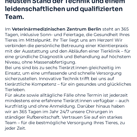
neusten Stand der Technik und einem
leidenschaftlichen und qualifizierten
Team.
Im
Veterinärmedizinischen
Zentrum
Berlin
steht an 365
Tagen, inklusive Sonn- und Feiertage, die Gesundheit Ihres
Tieres im Mittelpunkt. Ihr Tier liegt uns am Herzen! Wir
verbinden die persönliche Betreuung einer Kleintierpraxis
mit der Ausstattung und den Abläufen einer Tierklinik – für
eine gründliche Diagnostik und Behandlung auf höchstem
Niveau, ohne Massenabfertigung.
Bei uns sind bis zu sechs Tierärzt:innen gleichzeitig im
Einsatz, um eine umfassende und schnelle Versorgung
sicherzustellen. Innovative Technik trifft bei uns auf
tierärztliche Kompetenz – für ein gesundes und glückliches
Tierleben.
Für akute sowie alltägliche Fälle ohne Termin ist jederzeit
mindestens eine erfahrene Tierärzt:innen verfügbar – auch
kurzfristig und ohne Anmeldung. Darüber hinaus haben
wir an 365 Tagen im Jahr 24/7 unsere Chirurgen in
ständiger Rufbereitschaft. Vertrauen Sie auf ein starkes
Team – für die bestmögliche Versorgung Ihres Tieres, zu
jeder Zeit.