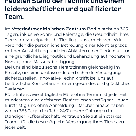
neusten Stand der Technik und einem
leidenschaftlichen und qualifizierten
Team.
Im
Veterinärmedizinischen
Zentrum
Berlin
steht an 365
Tagen, inklusive Sonn- und Feiertage, die Gesundheit Ihres
Tieres im Mittelpunkt. Ihr Tier liegt uns am Herzen! Wir
verbinden die persönliche Betreuung einer Kleintierpraxis
mit der Ausstattung und den Abläufen einer Tierklinik – für
eine gründliche Diagnostik und Behandlung auf höchstem
Niveau, ohne Massenabfertigung.
Bei uns sind bis zu sechs Tierärzt:innen gleichzeitig im
Einsatz, um eine umfassende und schnelle Versorgung
sicherzustellen. Innovative Technik trifft bei uns auf
tierärztliche Kompetenz – für ein gesundes und glückliches
Tierleben.
Für akute sowie alltägliche Fälle ohne Termin ist jederzeit
mindestens eine erfahrene Tierärzt:innen verfügbar – auch
kurzfristig und ohne Anmeldung. Darüber hinaus haben
wir an 365 Tagen im Jahr 24/7 unsere Chirurgen in
ständiger Rufbereitschaft. Vertrauen Sie auf ein starkes
Team – für die bestmögliche Versorgung Ihres Tieres, zu
jeder Zeit.