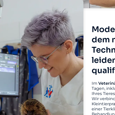
Moder
dem n
Techn
leide
quali
Im
Veterin
Tagen, inkl
Ihres Tiere
Wir verbin
Kleintierpr
einer Tierk
Behandlung