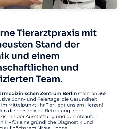
ne Tierarztpraxis mit
eusten Stand der
ik und einem
nschaftlichen und
fizierten Team.
ärmedizinischen
Zentrum
Berlin
steht an 365
usive Sonn- und Feiertage, die Gesundheit
s im Mittelpunkt. Ihr Tier liegt uns am Herzen!
den die persönliche Betreuung einer
axis mit der Ausstattung und den Abläufen
linik – für eine gründliche Diagnostik und
 auf höchstem Niveau, ohne