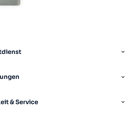
tdienst
rungen
it & Service