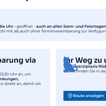
ie Uhr -
geöffnet -
auch an allen Sonn- und Feiertagen
wohl mit als auch ohne Terminvereinbarung zur Verfügun
barung via
Ihr Weg zu 
Die
Tierarztpraxis Rö
Berlin
finden Sie in de
23:30 Uhr an, um
ankungen,
te direkt an, damit wir
Route anzeigen