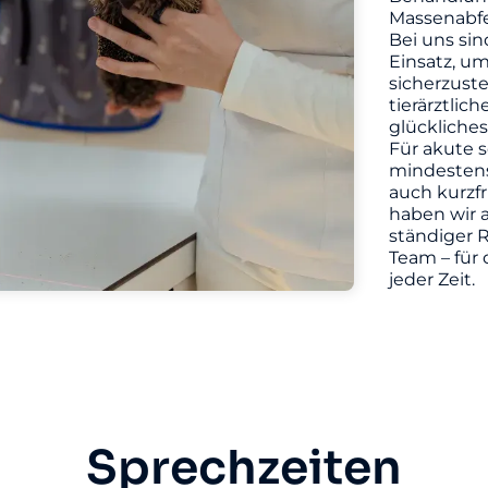
Massenabfe
Bei uns sin
Einsatz, u
sicherzuste
tierärztlic
glückliches
Für akute s
mindestens 
auch kurzf
haben wir a
ständiger R
Team – für 
jeder Zeit.
Sprechzeiten