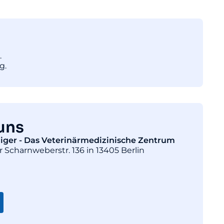
.
g.
uns
diger - Das Veterinärmedizinische Zentrum
r Scharnweberstr. 136 in 13405 Berlin