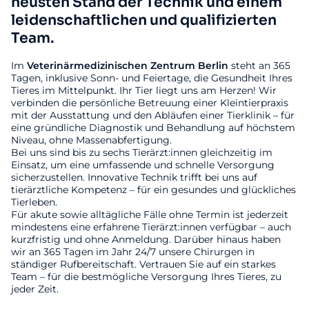
neusten Stand der Technik und einem
leidenschaftlichen und qualifizierten
Team.
Im
Veterinärmedizinischen
Zentrum
Berlin
steht an 365
Tagen, inklusive Sonn- und Feiertage, die Gesundheit Ihres
Tieres im Mittelpunkt. Ihr Tier liegt uns am Herzen! Wir
verbinden die persönliche Betreuung einer Kleintierpraxis
mit der Ausstattung und den Abläufen einer Tierklinik – für
eine gründliche Diagnostik und Behandlung auf höchstem
Niveau, ohne Massenabfertigung.
Bei uns sind bis zu sechs Tierärzt:innen gleichzeitig im
Einsatz, um eine umfassende und schnelle Versorgung
sicherzustellen. Innovative Technik trifft bei uns auf
tierärztliche Kompetenz – für ein gesundes und glückliches
Tierleben.
Für akute sowie alltägliche Fälle ohne Termin ist jederzeit
mindestens eine erfahrene Tierärzt:innen verfügbar – auch
kurzfristig und ohne Anmeldung. Darüber hinaus haben
wir an 365 Tagen im Jahr 24/7 unsere Chirurgen in
ständiger Rufbereitschaft. Vertrauen Sie auf ein starkes
Team – für die bestmögliche Versorgung Ihres Tieres, zu
jeder Zeit.