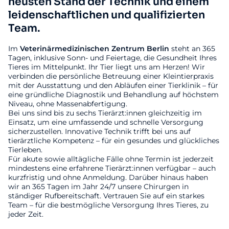
neusten Stand der Technik und einem
leidenschaftlichen und qualifizierten
Team.
Im
Veterinärmedizinischen
Zentrum
Berlin
steht an 365
Tagen, inklusive Sonn- und Feiertage, die Gesundheit Ihres
Tieres im Mittelpunkt. Ihr Tier liegt uns am Herzen! Wir
verbinden die persönliche Betreuung einer Kleintierpraxis
mit der Ausstattung und den Abläufen einer Tierklinik – für
eine gründliche Diagnostik und Behandlung auf höchstem
Niveau, ohne Massenabfertigung.
Bei uns sind bis zu sechs Tierärzt:innen gleichzeitig im
Einsatz, um eine umfassende und schnelle Versorgung
sicherzustellen. Innovative Technik trifft bei uns auf
tierärztliche Kompetenz – für ein gesundes und glückliches
Tierleben.
Für akute sowie alltägliche Fälle ohne Termin ist jederzeit
mindestens eine erfahrene Tierärzt:innen verfügbar – auch
kurzfristig und ohne Anmeldung. Darüber hinaus haben
wir an 365 Tagen im Jahr 24/7 unsere Chirurgen in
ständiger Rufbereitschaft. Vertrauen Sie auf ein starkes
Team – für die bestmögliche Versorgung Ihres Tieres, zu
jeder Zeit.