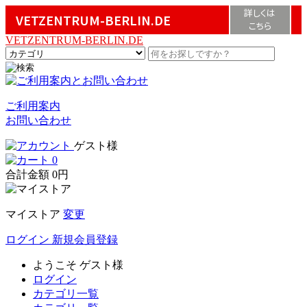
詳しくは
VETZENTRUM-BERLIN.DE
こちら
VETZENTRUM-BERLIN.DE
ご利用案内
お問い合わせ
ゲスト様
0
合計金額
0円
マイストア
変更
ログイン
新規会員登録
ようこそ
ゲスト様
ログイン
カテゴリ一覧