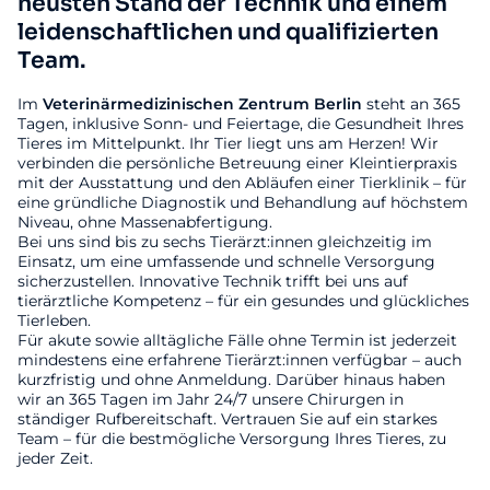
neusten Stand der Technik und einem
leidenschaftlichen und qualifizierten
Team.
Im
Veterinärmedizinischen
Zentrum
Berlin
steht an 365
Tagen, inklusive Sonn- und Feiertage, die Gesundheit Ihres
Tieres im Mittelpunkt. Ihr Tier liegt uns am Herzen! Wir
verbinden die persönliche Betreuung einer Kleintierpraxis
mit der Ausstattung und den Abläufen einer Tierklinik – für
eine gründliche Diagnostik und Behandlung auf höchstem
Niveau, ohne Massenabfertigung.
Bei uns sind bis zu sechs Tierärzt:innen gleichzeitig im
Einsatz, um eine umfassende und schnelle Versorgung
sicherzustellen. Innovative Technik trifft bei uns auf
tierärztliche Kompetenz – für ein gesundes und glückliches
Tierleben.
Für akute sowie alltägliche Fälle ohne Termin ist jederzeit
mindestens eine erfahrene Tierärzt:innen verfügbar – auch
kurzfristig und ohne Anmeldung. Darüber hinaus haben
wir an 365 Tagen im Jahr 24/7 unsere Chirurgen in
ständiger Rufbereitschaft. Vertrauen Sie auf ein starkes
Team – für die bestmögliche Versorgung Ihres Tieres, zu
jeder Zeit.