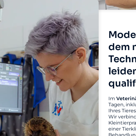
Moder
dem n
Techn
leide
quali
Im
Veterin
Tagen, inkl
Ihres Tiere
Wir verbin
Kleintierpr
einer Tierk
Behandlung