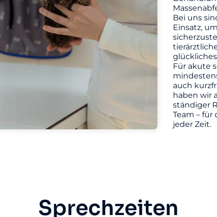
Massenabfe
Bei uns sin
Einsatz, u
sicherzuste
tierärztlic
glückliches
Für akute s
mindestens 
auch kurzf
haben wir a
ständiger R
Team – für 
jeder Zeit.
Sprechzeiten