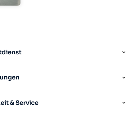
tdienst
rungen
it & Service