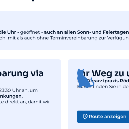
ie Uhr -
geöffnet -
auch an allen Sonn- und Feiertagen
wohl mit als auch ohne Terminvereinbarung zur Verfügun
barung via
Ihr Weg zu 
Die
Tierarztpraxis Rö
Berlin
finden Sie in de
23:30 Uhr an, um
ankungen,
te direkt an, damit wir
Route anzeigen