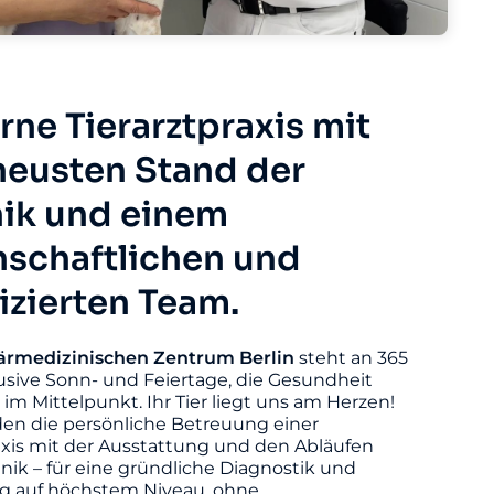
ne Tierarztpraxis mit
eusten Stand der
ik und einem
nschaftlichen und
fizierten Team.
ärmedizinischen
Zentrum
Berlin
steht an 365
usive Sonn- und Feiertage, die Gesundheit
s im Mittelpunkt. Ihr Tier liegt uns am Herzen!
den die persönliche Betreuung einer
axis mit der Ausstattung und den Abläufen
linik – für eine gründliche Diagnostik und
 auf höchstem Niveau, ohne