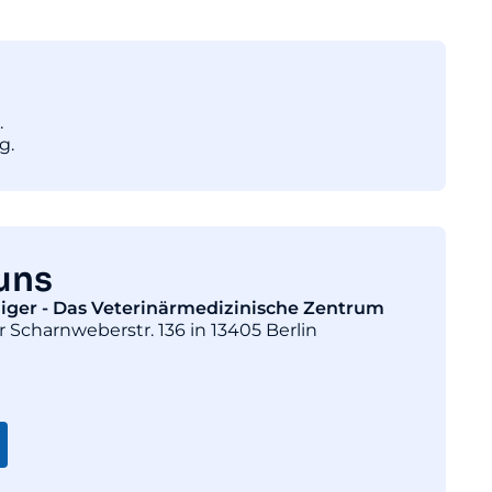
.
g.
uns
diger - Das Veterinärmedizinische Zentrum
r Scharnweberstr. 136 in 13405 Berlin