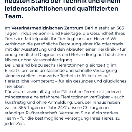
neusten Stand der Technik und einem
leidenschaftlichen und qualifizierten
Team.
Im
Veterinärmedizinischen
Zentrum
Berlin
steht an 365
Tagen, inklusive Sonn- und Feiertage, die Gesundheit Ihres
Tieres im Mittelpunkt. Ihr Tier liegt uns am Herzen! Wir
verbinden die persönliche Betreuung einer Kleintierpraxis
mit der Ausstattung und den Abläufen einer Tierklinik – für
eine gründliche Diagnostik und Behandlung auf höchstem
Niveau, ohne Massenabfertigung.
Bei uns sind bis zu sechs Tierärzt:innen gleichzeitig im
Einsatz, um eine umfassende und schnelle Versorgung
sicherzustellen. Innovative Technik trifft bei uns auf
tierärztliche Kompetenz – für ein gesundes und glückliches
Tierleben.
Für akute sowie alltägliche Fälle ohne Termin ist jederzeit
mindestens eine erfahrene Tierärzt:innen verfügbar – auch
kurzfristig und ohne Anmeldung. Darüber hinaus haben
wir an 365 Tagen im Jahr 24/7 unsere Chirurgen in
ständiger Rufbereitschaft. Vertrauen Sie auf ein starkes
Team – für die bestmögliche Versorgung Ihres Tieres, zu
jeder Zeit.