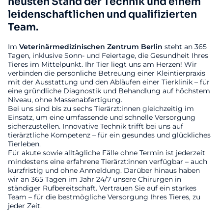
neusten Stand der Technik und einem
leidenschaftlichen und qualifizierten
Team.
Im
Veterinärmedizinischen
Zentrum
Berlin
steht an 365
Tagen, inklusive Sonn- und Feiertage, die Gesundheit Ihres
Tieres im Mittelpunkt. Ihr Tier liegt uns am Herzen! Wir
verbinden die persönliche Betreuung einer Kleintierpraxis
mit der Ausstattung und den Abläufen einer Tierklinik – für
eine gründliche Diagnostik und Behandlung auf höchstem
Niveau, ohne Massenabfertigung.
Bei uns sind bis zu sechs Tierärzt:innen gleichzeitig im
Einsatz, um eine umfassende und schnelle Versorgung
sicherzustellen. Innovative Technik trifft bei uns auf
tierärztliche Kompetenz – für ein gesundes und glückliches
Tierleben.
Für akute sowie alltägliche Fälle ohne Termin ist jederzeit
mindestens eine erfahrene Tierärzt:innen verfügbar – auch
kurzfristig und ohne Anmeldung. Darüber hinaus haben
wir an 365 Tagen im Jahr 24/7 unsere Chirurgen in
ständiger Rufbereitschaft. Vertrauen Sie auf ein starkes
Team – für die bestmögliche Versorgung Ihres Tieres, zu
jeder Zeit.