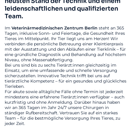
neusten Stand der Technik und einem
leidenschaftlichen und qualifizierten
Team.
Im
Veterinärmedizinischen
Zentrum
Berlin
steht an 365
Tagen, inklusive Sonn- und Feiertage, die Gesundheit Ihres
Tieres im Mittelpunkt. Ihr Tier liegt uns am Herzen! Wir
verbinden die persönliche Betreuung einer Kleintierpraxis
mit der Ausstattung und den Abläufen einer Tierklinik – für
eine gründliche Diagnostik und Behandlung auf höchstem
Niveau, ohne Massenabfertigung.
Bei uns sind bis zu sechs Tierärzt:innen gleichzeitig im
Einsatz, um eine umfassende und schnelle Versorgung
sicherzustellen. Innovative Technik trifft bei uns auf
tierärztliche Kompetenz – für ein gesundes und glückliches
Tierleben.
Für akute sowie alltägliche Fälle ohne Termin ist jederzeit
mindestens eine erfahrene Tierärzt:innen verfügbar – auch
kurzfristig und ohne Anmeldung. Darüber hinaus haben
wir an 365 Tagen im Jahr 24/7 unsere Chirurgen in
ständiger Rufbereitschaft. Vertrauen Sie auf ein starkes
Team – für die bestmögliche Versorgung Ihres Tieres, zu
jeder Zeit.