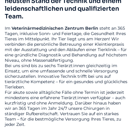
neusten Stand der Technik und einem
leidenschaftlichen und qualifizierten
Team.
Im
Veterinärmedizinischen
Zentrum
Berlin
steht an 365
Tagen, inklusive Sonn- und Feiertage, die Gesundheit Ihres
Tieres im Mittelpunkt. Ihr Tier liegt uns am Herzen! Wir
verbinden die persönliche Betreuung einer Kleintierpraxis
mit der Ausstattung und den Abläufen einer Tierklinik – für
eine gründliche Diagnostik und Behandlung auf höchstem
Niveau, ohne Massenabfertigung.
Bei uns sind bis zu sechs Tierärzt:innen gleichzeitig im
Einsatz, um eine umfassende und schnelle Versorgung
sicherzustellen. Innovative Technik trifft bei uns auf
tierärztliche Kompetenz – für ein gesundes und glückliches
Tierleben.
Für akute sowie alltägliche Fälle ohne Termin ist jederzeit
mindestens eine erfahrene Tierärzt:innen verfügbar – auch
kurzfristig und ohne Anmeldung. Darüber hinaus haben
wir an 365 Tagen im Jahr 24/7 unsere Chirurgen in
ständiger Rufbereitschaft. Vertrauen Sie auf ein starkes
Team – für die bestmögliche Versorgung Ihres Tieres, zu
jeder Zeit.