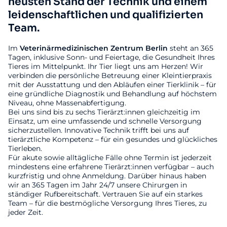
neusten Stand der Technik und einem
leidenschaftlichen und qualifizierten
Team.
Im
Veterinärmedizinischen
Zentrum
Berlin
steht an 365
Tagen, inklusive Sonn- und Feiertage, die Gesundheit Ihres
Tieres im Mittelpunkt. Ihr Tier liegt uns am Herzen! Wir
verbinden die persönliche Betreuung einer Kleintierpraxis
mit der Ausstattung und den Abläufen einer Tierklinik – für
eine gründliche Diagnostik und Behandlung auf höchstem
Niveau, ohne Massenabfertigung.
Bei uns sind bis zu sechs Tierärzt:innen gleichzeitig im
Einsatz, um eine umfassende und schnelle Versorgung
sicherzustellen. Innovative Technik trifft bei uns auf
tierärztliche Kompetenz – für ein gesundes und glückliches
Tierleben.
Für akute sowie alltägliche Fälle ohne Termin ist jederzeit
mindestens eine erfahrene Tierärzt:innen verfügbar – auch
kurzfristig und ohne Anmeldung. Darüber hinaus haben
wir an 365 Tagen im Jahr 24/7 unsere Chirurgen in
ständiger Rufbereitschaft. Vertrauen Sie auf ein starkes
Team – für die bestmögliche Versorgung Ihres Tieres, zu
jeder Zeit.