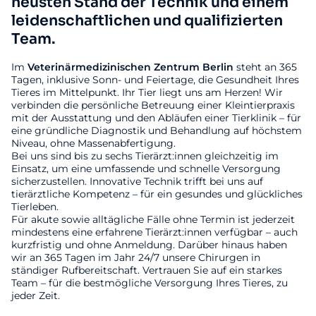
neusten Stand der Technik und einem
leidenschaftlichen und qualifizierten
Team.
Im
Veterinärmedizinischen
Zentrum
Berlin
steht an 365
Tagen, inklusive Sonn- und Feiertage, die Gesundheit Ihres
Tieres im Mittelpunkt. Ihr Tier liegt uns am Herzen! Wir
verbinden die persönliche Betreuung einer Kleintierpraxis
mit der Ausstattung und den Abläufen einer Tierklinik – für
eine gründliche Diagnostik und Behandlung auf höchstem
Niveau, ohne Massenabfertigung.
Bei uns sind bis zu sechs Tierärzt:innen gleichzeitig im
Einsatz, um eine umfassende und schnelle Versorgung
sicherzustellen. Innovative Technik trifft bei uns auf
tierärztliche Kompetenz – für ein gesundes und glückliches
Tierleben.
Für akute sowie alltägliche Fälle ohne Termin ist jederzeit
mindestens eine erfahrene Tierärzt:innen verfügbar – auch
kurzfristig und ohne Anmeldung. Darüber hinaus haben
wir an 365 Tagen im Jahr 24/7 unsere Chirurgen in
ständiger Rufbereitschaft. Vertrauen Sie auf ein starkes
Team – für die bestmögliche Versorgung Ihres Tieres, zu
jeder Zeit.