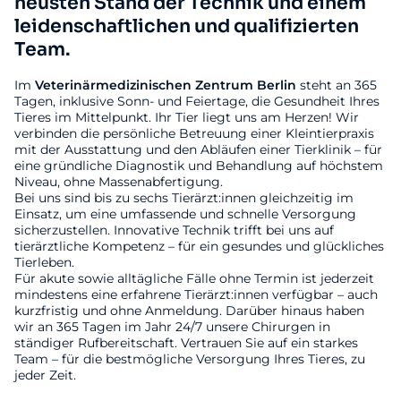
neusten Stand der Technik und einem
leidenschaftlichen und qualifizierten
Team.
Im
Veterinärmedizinischen
Zentrum
Berlin
steht an 365
Tagen, inklusive Sonn- und Feiertage, die Gesundheit Ihres
Tieres im Mittelpunkt. Ihr Tier liegt uns am Herzen! Wir
verbinden die persönliche Betreuung einer Kleintierpraxis
mit der Ausstattung und den Abläufen einer Tierklinik – für
eine gründliche Diagnostik und Behandlung auf höchstem
Niveau, ohne Massenabfertigung.
Bei uns sind bis zu sechs Tierärzt:innen gleichzeitig im
Einsatz, um eine umfassende und schnelle Versorgung
sicherzustellen. Innovative Technik trifft bei uns auf
tierärztliche Kompetenz – für ein gesundes und glückliches
Tierleben.
Für akute sowie alltägliche Fälle ohne Termin ist jederzeit
mindestens eine erfahrene Tierärzt:innen verfügbar – auch
kurzfristig und ohne Anmeldung. Darüber hinaus haben
wir an 365 Tagen im Jahr 24/7 unsere Chirurgen in
ständiger Rufbereitschaft. Vertrauen Sie auf ein starkes
Team – für die bestmögliche Versorgung Ihres Tieres, zu
jeder Zeit.