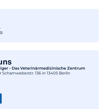
.
g.
uns
diger - Das Veterinärmedizinische Zentrum
r Scharnweberstr. 136 in 13405 Berlin