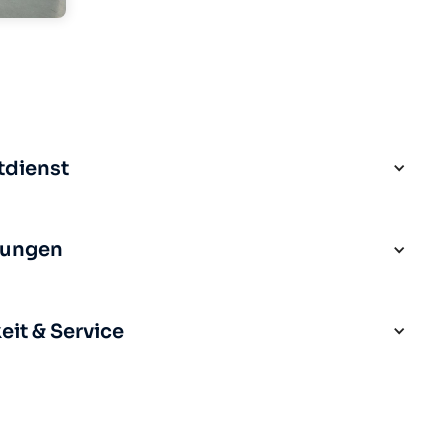
tdienst
rungen
it & Service