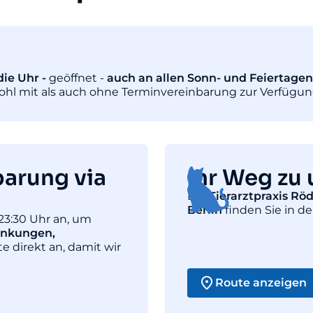
ie Uhr -
geöffnet -
auch an allen Sonn- und Feiertagen
wohl mit als auch ohne Terminvereinbarung zur Verfügun
barung via
Ihr Weg zu 
Die
Tierarztpraxis Rö
Berlin
finden Sie in de
23:30 Uhr an, um
ankungen,
te direkt an, damit wir
Route anzeigen