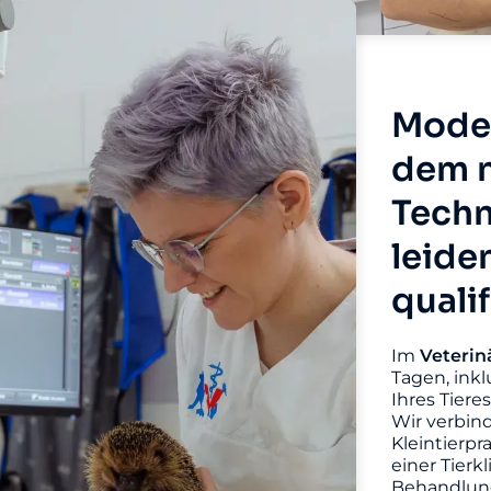
Moder
dem n
Techn
leide
quali
Im
Veterin
Tagen, inkl
Ihres Tiere
Wir verbin
Kleintierpr
einer Tierk
Behandlung