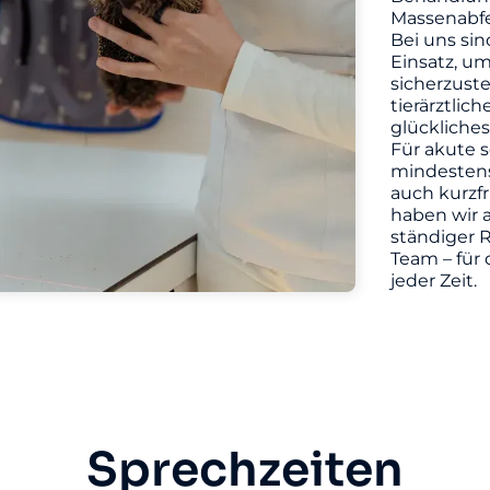
Massenabfe
Bei uns sin
Einsatz, u
sicherzuste
tierärztlic
glückliches
Für akute s
mindestens 
auch kurzf
haben wir a
ständiger R
Team – für 
jeder Zeit.
Sprechzeiten