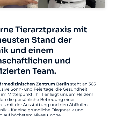
ne Tierarztpraxis mit
eusten Stand der
ik und einem
nschaftlichen und
fizierten Team.
ärmedizinischen
Zentrum
Berlin
steht an 365
usive Sonn- und Feiertage, die Gesundheit
s im Mittelpunkt. Ihr Tier liegt uns am Herzen!
den die persönliche Betreuung einer
axis mit der Ausstattung und den Abläufen
linik – für eine gründliche Diagnostik und
 auf höchstem Niveau, ohne