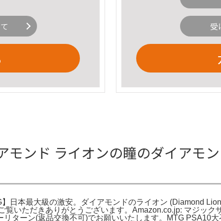
いて
受
る
ンド ライオンの瞳のダイアモンド [MIR
G】日本最大級の激安。ダイアモンドのライオン (Diamond Lion) · 
 - MTG専門。ご覧いただきありがとうございます。Amazon.co.jp
ーン(返品交換不可)でお願いいたします。MTG PSA10大召