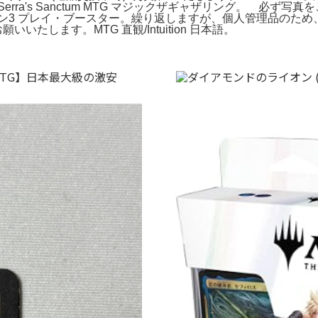
rra's Sanctum MTG マジックザギャザリング。 必
ン3 プレイ・ブースター。繰り返しますが、個人管理品のた
いたします。MTG 直観/Intuition 日本語。