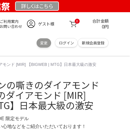
業祭
詳しくは
こちら
合計金額
ご利用案内
0
ゲスト様
0円
お問い合わせ
変更
ログイン
新規会員登録
 [MIR] 【BIGWEB | MTG】日本最大級の激安
オンの嘶きのダイアモンド
ダイアモンド [MIR]
| MTG】日本最大級の激安
.DE 限定モデル
の使い心地などをご紹介いただいております！