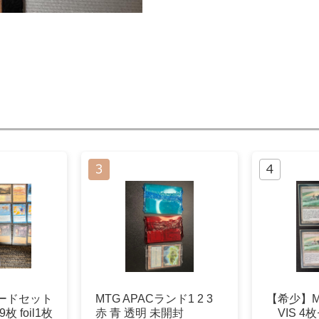
カードセット
MTG APACランド1 2 3
【希少】MT
 foil1枚
赤 青 透明 未開封
VIS 4