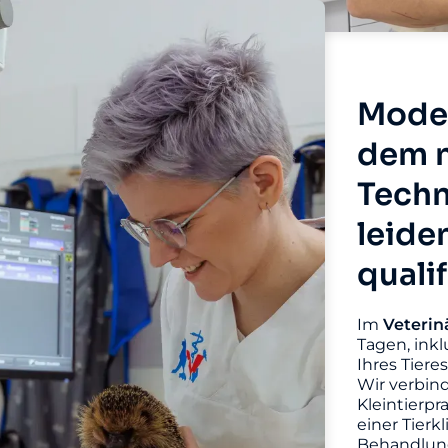
Moder
dem n
Techn
leide
quali
Im
Veterin
Tagen, inkl
Ihres Tiere
Wir verbin
Kleintierpr
einer Tierk
Behandlung