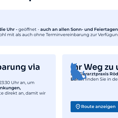
ie Uhr -
geöffnet -
auch an allen Sonn- und Feiertagen
wohl mit als auch ohne Terminvereinbarung zur Verfügun
barung via
Ihr Weg zu 
Die
Tierarztpraxis Rö
Berlin
finden Sie in de
23:30 Uhr an, um
ankungen,
te direkt an, damit wir
Route anzeigen