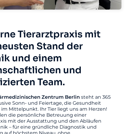
ne Tierarztpraxis mit
eusten Stand der
ik und einem
nschaftlichen und
fizierten Team.
ärmedizinischen
Zentrum
Berlin
steht an 365
usive Sonn- und Feiertage, die Gesundheit
s im Mittelpunkt. Ihr Tier liegt uns am Herzen!
den die persönliche Betreuung einer
axis mit der Ausstattung und den Abläufen
linik – für eine gründliche Diagnostik und
 auf höchstem Niveau, ohne