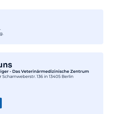
.
g.
uns
diger - Das Veterinärmedizinische Zentrum
r Scharnweberstr. 136 in 13405 Berlin