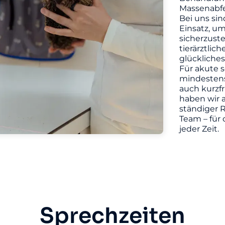
Massenabfe
Bei uns sin
Einsatz, u
sicherzuste
tierärztlic
glückliches
Für akute s
mindestens 
auch kurzf
haben wir a
ständiger R
Team – für 
jeder Zeit.
Sprechzeiten