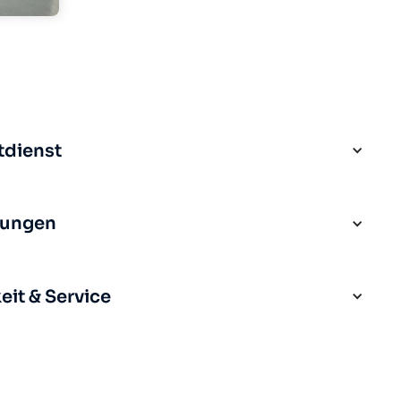
tdienst
rungen
it & Service