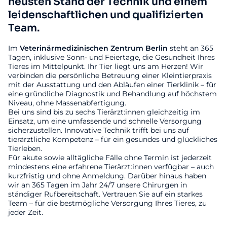
neusten Stand der Technik und einem
leidenschaftlichen und qualifizierten
Team.
Im
Veterinärmedizinischen
Zentrum
Berlin
steht an 365
Tagen, inklusive Sonn- und Feiertage, die Gesundheit Ihres
Tieres im Mittelpunkt. Ihr Tier liegt uns am Herzen! Wir
verbinden die persönliche Betreuung einer Kleintierpraxis
mit der Ausstattung und den Abläufen einer Tierklinik – für
eine gründliche Diagnostik und Behandlung auf höchstem
Niveau, ohne Massenabfertigung.
Bei uns sind bis zu sechs Tierärzt:innen gleichzeitig im
Einsatz, um eine umfassende und schnelle Versorgung
sicherzustellen. Innovative Technik trifft bei uns auf
tierärztliche Kompetenz – für ein gesundes und glückliches
Tierleben.
Für akute sowie alltägliche Fälle ohne Termin ist jederzeit
mindestens eine erfahrene Tierärzt:innen verfügbar – auch
kurzfristig und ohne Anmeldung. Darüber hinaus haben
wir an 365 Tagen im Jahr 24/7 unsere Chirurgen in
ständiger Rufbereitschaft. Vertrauen Sie auf ein starkes
Team – für die bestmögliche Versorgung Ihres Tieres, zu
jeder Zeit.