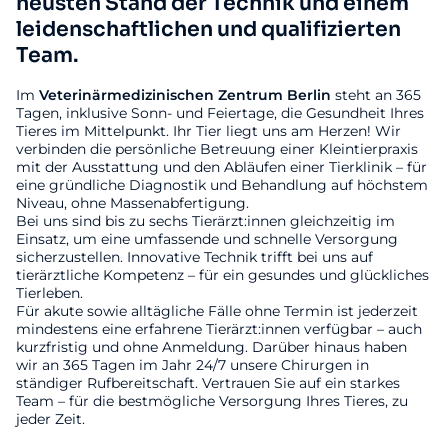
neusten Stand der Technik und einem
leidenschaftlichen und qualifizierten
Team.
Im
Veterinärmedizinischen
Zentrum
Berlin
steht an 365
Tagen, inklusive Sonn- und Feiertage, die Gesundheit Ihres
Tieres im Mittelpunkt. Ihr Tier liegt uns am Herzen! Wir
verbinden die persönliche Betreuung einer Kleintierpraxis
mit der Ausstattung und den Abläufen einer Tierklinik – für
eine gründliche Diagnostik und Behandlung auf höchstem
Niveau, ohne Massenabfertigung.
Bei uns sind bis zu sechs Tierärzt:innen gleichzeitig im
Einsatz, um eine umfassende und schnelle Versorgung
sicherzustellen. Innovative Technik trifft bei uns auf
tierärztliche Kompetenz – für ein gesundes und glückliches
Tierleben.
Für akute sowie alltägliche Fälle ohne Termin ist jederzeit
mindestens eine erfahrene Tierärzt:innen verfügbar – auch
kurzfristig und ohne Anmeldung. Darüber hinaus haben
wir an 365 Tagen im Jahr 24/7 unsere Chirurgen in
ständiger Rufbereitschaft. Vertrauen Sie auf ein starkes
Team – für die bestmögliche Versorgung Ihres Tieres, zu
jeder Zeit.