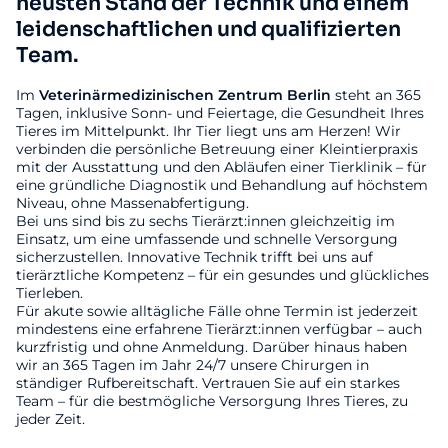
neusten Stand der Technik und einem
leidenschaftlichen und qualifizierten
Team.
Im
Veterinärmedizinischen
Zentrum
Berlin
steht an 365
Tagen, inklusive Sonn- und Feiertage, die Gesundheit Ihres
Tieres im Mittelpunkt. Ihr Tier liegt uns am Herzen! Wir
verbinden die persönliche Betreuung einer Kleintierpraxis
mit der Ausstattung und den Abläufen einer Tierklinik – für
eine gründliche Diagnostik und Behandlung auf höchstem
Niveau, ohne Massenabfertigung.
Bei uns sind bis zu sechs Tierärzt:innen gleichzeitig im
Einsatz, um eine umfassende und schnelle Versorgung
sicherzustellen. Innovative Technik trifft bei uns auf
tierärztliche Kompetenz – für ein gesundes und glückliches
Tierleben.
Für akute sowie alltägliche Fälle ohne Termin ist jederzeit
mindestens eine erfahrene Tierärzt:innen verfügbar – auch
kurzfristig und ohne Anmeldung. Darüber hinaus haben
wir an 365 Tagen im Jahr 24/7 unsere Chirurgen in
ständiger Rufbereitschaft. Vertrauen Sie auf ein starkes
Team – für die bestmögliche Versorgung Ihres Tieres, zu
jeder Zeit.