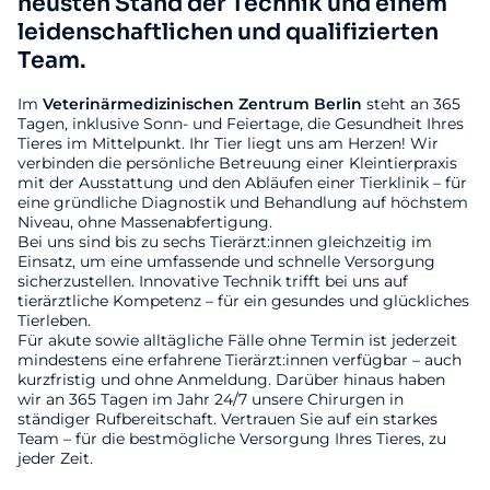
neusten Stand der Technik und einem
leidenschaftlichen und qualifizierten
Team.
Im
Veterinärmedizinischen
Zentrum
Berlin
steht an 365
Tagen, inklusive Sonn- und Feiertage, die Gesundheit Ihres
Tieres im Mittelpunkt. Ihr Tier liegt uns am Herzen! Wir
verbinden die persönliche Betreuung einer Kleintierpraxis
mit der Ausstattung und den Abläufen einer Tierklinik – für
eine gründliche Diagnostik und Behandlung auf höchstem
Niveau, ohne Massenabfertigung.
Bei uns sind bis zu sechs Tierärzt:innen gleichzeitig im
Einsatz, um eine umfassende und schnelle Versorgung
sicherzustellen. Innovative Technik trifft bei uns auf
tierärztliche Kompetenz – für ein gesundes und glückliches
Tierleben.
Für akute sowie alltägliche Fälle ohne Termin ist jederzeit
mindestens eine erfahrene Tierärzt:innen verfügbar – auch
kurzfristig und ohne Anmeldung. Darüber hinaus haben
wir an 365 Tagen im Jahr 24/7 unsere Chirurgen in
ständiger Rufbereitschaft. Vertrauen Sie auf ein starkes
Team – für die bestmögliche Versorgung Ihres Tieres, zu
jeder Zeit.