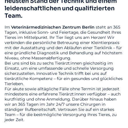
neusten Stand der Technik und einem
leidenschaftlichen und qualifizierten
Team.
Im
Veterinärmedizinischen
Zentrum
Berlin
steht an 365
Tagen, inklusive Sonn- und Feiertage, die Gesundheit Ihres
Tieres im Mittelpunkt. Ihr Tier liegt uns am Herzen! Wir
verbinden die persönliche Betreuung einer Kleintierpraxis
mit der Ausstattung und den Abläufen einer Tierklinik – für
eine gründliche Diagnostik und Behandlung auf höchstem
Niveau, ohne Massenabfertigung.
Bei uns sind bis zu sechs Tierärzt:innen gleichzeitig im
Einsatz, um eine umfassende und schnelle Versorgung
sicherzustellen. Innovative Technik trifft bei uns auf
tierärztliche Kompetenz – für ein gesundes und glückliches
Tierleben.
Für akute sowie alltägliche Fälle ohne Termin ist jederzeit
mindestens eine erfahrene Tierärzt:innen verfügbar – auch
kurzfristig und ohne Anmeldung. Darüber hinaus haben
wir an 365 Tagen im Jahr 24/7 unsere Chirurgen in
ständiger Rufbereitschaft. Vertrauen Sie auf ein starkes
Team – für die bestmögliche Versorgung Ihres Tieres, zu
jeder Zeit.