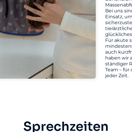
Massenabfe
Bei uns sin
Einsatz, u
sicherzuste
tierärztlic
glückliches
Für akute s
mindestens 
auch kurzf
haben wir a
ständiger R
Team – für 
jeder Zeit.
Sprechzeiten