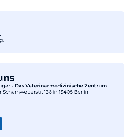
.
g.
uns
diger - Das Veterinärmedizinische Zentrum
r Scharnweberstr. 136 in 13405 Berlin