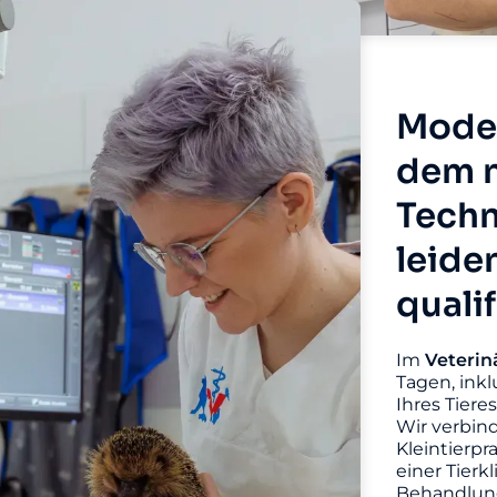
Moder
dem n
Techn
leide
quali
Im
Veterin
Tagen, inkl
Ihres Tiere
Wir verbin
Kleintierpr
einer Tierk
Behandlung