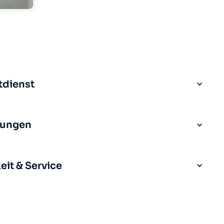
tdienst
rungen
it & Service