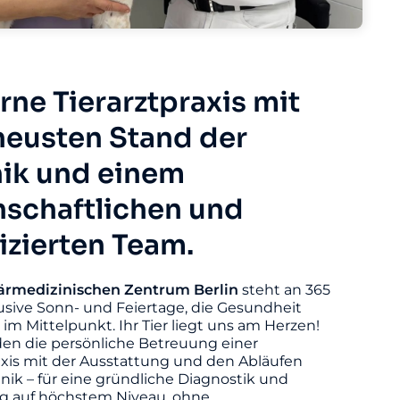
ne Tierarztpraxis mit
eusten Stand der
ik und einem
nschaftlichen und
fizierten Team.
ärmedizinischen
Zentrum
Berlin
steht an 365
usive Sonn- und Feiertage, die Gesundheit
s im Mittelpunkt. Ihr Tier liegt uns am Herzen!
den die persönliche Betreuung einer
axis mit der Ausstattung und den Abläufen
linik – für eine gründliche Diagnostik und
 auf höchstem Niveau, ohne