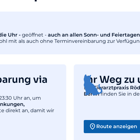
ie Uhr -
geöffnet -
auch an allen Sonn- und Feiertagen
wohl mit als auch ohne Terminvereinbarung zur Verfügun
barung via
Ihr Weg zu 
Die
Tierarztpraxis Rö
Berlin
finden Sie in de
23:30 Uhr an, um
ankungen,
te direkt an, damit wir
Route anzeigen