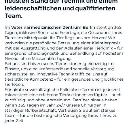
neusten Stand der Technik und einem
leidenschaftlichen und qualifizierten
Team.
Im
Veterinärmedizinischen
Zentrum
Berlin
steht an 365
Tagen, inklusive Sonn- und Feiertage, die Gesundheit Ihres
Tieres im Mittelpunkt. Ihr Tier liegt uns am Herzen! Wir
verbinden die persönliche Betreuung einer Kleintierpraxis
mit der Ausstattung und den Abläufen einer Tierklinik – für
eine gründliche Diagnostik und Behandlung auf höchstem
Niveau, ohne Massenabfertigung.
Bei uns sind bis zu sechs Tierärzt:innen gleichzeitig im
Einsatz, um eine umfassende und schnelle Versorgung
sicherzustellen. Innovative Technik trifft bei uns auf
tierärztliche Kompetenz – für ein gesundes und glückliches
Tierleben.
Für akute sowie alltägliche Fälle ohne Termin ist jederzeit
mindestens eine erfahrene Tierärzt:innen verfügbar – auch
kurzfristig und ohne Anmeldung. Darüber hinaus haben
wir an 365 Tagen im Jahr 24/7 unsere Chirurgen in
ständiger Rufbereitschaft. Vertrauen Sie auf ein starkes
Team – für die bestmögliche Versorgung Ihres Tieres, zu
jeder Zeit.