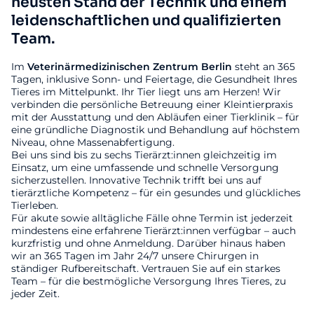
neusten Stand der Technik und einem
leidenschaftlichen und qualifizierten
Team.
Im
Veterinärmedizinischen
Zentrum
Berlin
steht an 365
Tagen, inklusive Sonn- und Feiertage, die Gesundheit Ihres
Tieres im Mittelpunkt. Ihr Tier liegt uns am Herzen! Wir
verbinden die persönliche Betreuung einer Kleintierpraxis
mit der Ausstattung und den Abläufen einer Tierklinik – für
eine gründliche Diagnostik und Behandlung auf höchstem
Niveau, ohne Massenabfertigung.
Bei uns sind bis zu sechs Tierärzt:innen gleichzeitig im
Einsatz, um eine umfassende und schnelle Versorgung
sicherzustellen. Innovative Technik trifft bei uns auf
tierärztliche Kompetenz – für ein gesundes und glückliches
Tierleben.
Für akute sowie alltägliche Fälle ohne Termin ist jederzeit
mindestens eine erfahrene Tierärzt:innen verfügbar – auch
kurzfristig und ohne Anmeldung. Darüber hinaus haben
wir an 365 Tagen im Jahr 24/7 unsere Chirurgen in
ständiger Rufbereitschaft. Vertrauen Sie auf ein starkes
Team – für die bestmögliche Versorgung Ihres Tieres, zu
jeder Zeit.