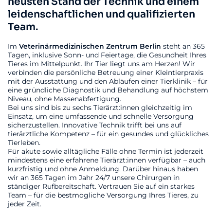
neusten Stand der Technik und einem
leidenschaftlichen und qualifizierten
Team.
Im
Veterinärmedizinischen
Zentrum
Berlin
steht an 365
Tagen, inklusive Sonn- und Feiertage, die Gesundheit Ihres
Tieres im Mittelpunkt. Ihr Tier liegt uns am Herzen! Wir
verbinden die persönliche Betreuung einer Kleintierpraxis
mit der Ausstattung und den Abläufen einer Tierklinik – für
eine gründliche Diagnostik und Behandlung auf höchstem
Niveau, ohne Massenabfertigung.
Bei uns sind bis zu sechs Tierärzt:innen gleichzeitig im
Einsatz, um eine umfassende und schnelle Versorgung
sicherzustellen. Innovative Technik trifft bei uns auf
tierärztliche Kompetenz – für ein gesundes und glückliches
Tierleben.
Für akute sowie alltägliche Fälle ohne Termin ist jederzeit
mindestens eine erfahrene Tierärzt:innen verfügbar – auch
kurzfristig und ohne Anmeldung. Darüber hinaus haben
wir an 365 Tagen im Jahr 24/7 unsere Chirurgen in
ständiger Rufbereitschaft. Vertrauen Sie auf ein starkes
Team – für die bestmögliche Versorgung Ihres Tieres, zu
jeder Zeit.