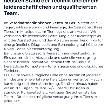
neusten Stand der Technik und einem
leidenschaftlichen und qualifizierten
Team.
Im
Veterinärmedizinischen
Zentrum
Berlin
steht an 365
Tagen, inklusive Sonn- und Feiertage, die Gesundheit Ihres
Tieres im Mittelpunkt. Ihr Tier liegt uns am Herzen! Wir
verbinden die persönliche Betreuung einer Kleintierpraxis
mit der Ausstattung und den Abläufen einer Tierklinik – für
eine gründliche Diagnostik und Behandlung auf höchstem
Niveau, ohne Massenabfertigung.
Bei uns sind bis zu sechs Tierärzt:innen gleichzeitig im
Einsatz, um eine umfassende und schnelle Versorgung
sicherzustellen. Innovative Technik trifft bei uns auf
tierärztliche Kompetenz – für ein gesundes und glückliches
Tierleben.
Für akute sowie alltägliche Fälle ohne Termin ist jederzeit
mindestens eine erfahrene Tierärzt:innen verfügbar – auch
kurzfristig und ohne Anmeldung. Darüber hinaus haben
wir an 365 Tagen im Jahr 24/7 unsere Chirurgen in
ständiger Rufbereitschaft. Vertrauen Sie auf ein starkes
Team – für die bestmögliche Versorgung Ihres Tieres, zu
jeder Zeit.