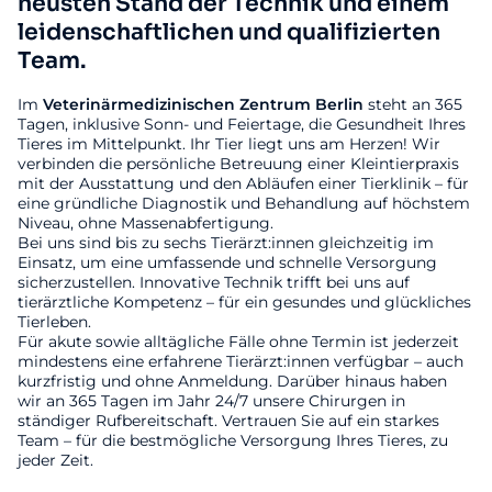
neusten Stand der Technik und einem
leidenschaftlichen und qualifizierten
Team.
Im
Veterinärmedizinischen
Zentrum
Berlin
steht an 365
Tagen, inklusive Sonn- und Feiertage, die Gesundheit Ihres
Tieres im Mittelpunkt. Ihr Tier liegt uns am Herzen! Wir
verbinden die persönliche Betreuung einer Kleintierpraxis
mit der Ausstattung und den Abläufen einer Tierklinik – für
eine gründliche Diagnostik und Behandlung auf höchstem
Niveau, ohne Massenabfertigung.
Bei uns sind bis zu sechs Tierärzt:innen gleichzeitig im
Einsatz, um eine umfassende und schnelle Versorgung
sicherzustellen. Innovative Technik trifft bei uns auf
tierärztliche Kompetenz – für ein gesundes und glückliches
Tierleben.
Für akute sowie alltägliche Fälle ohne Termin ist jederzeit
mindestens eine erfahrene Tierärzt:innen verfügbar – auch
kurzfristig und ohne Anmeldung. Darüber hinaus haben
wir an 365 Tagen im Jahr 24/7 unsere Chirurgen in
ständiger Rufbereitschaft. Vertrauen Sie auf ein starkes
Team – für die bestmögliche Versorgung Ihres Tieres, zu
jeder Zeit.