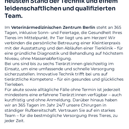
neusten Stand der Technik und einem
leidenschaftlichen und qualifizierten
Team.
Im
Veterinärmedizinischen
Zentrum
Berlin
steht an 365
Tagen, inklusive Sonn- und Feiertage, die Gesundheit Ihres
Tieres im Mittelpunkt. Ihr Tier liegt uns am Herzen! Wir
verbinden die persönliche Betreuung einer Kleintierpraxis
mit der Ausstattung und den Abläufen einer Tierklinik – für
eine gründliche Diagnostik und Behandlung auf höchstem
Niveau, ohne Massenabfertigung.
Bei uns sind bis zu sechs Tierärzt:innen gleichzeitig im
Einsatz, um eine umfassende und schnelle Versorgung
sicherzustellen. Innovative Technik trifft bei uns auf
tierärztliche Kompetenz – für ein gesundes und glückliches
Tierleben.
Für akute sowie alltägliche Fälle ohne Termin ist jederzeit
mindestens eine erfahrene Tierärzt:innen verfügbar – auch
kurzfristig und ohne Anmeldung. Darüber hinaus haben
wir an 365 Tagen im Jahr 24/7 unsere Chirurgen in
ständiger Rufbereitschaft. Vertrauen Sie auf ein starkes
Team – für die bestmögliche Versorgung Ihres Tieres, zu
jeder Zeit.