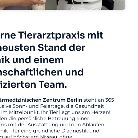
ne Tierarztpraxis mit
eusten Stand der
ik und einem
nschaftlichen und
fizierten Team.
ärmedizinischen
Zentrum
Berlin
steht an 365
usive Sonn- und Feiertage, die Gesundheit
s im Mittelpunkt. Ihr Tier liegt uns am Herzen!
den die persönliche Betreuung einer
axis mit der Ausstattung und den Abläufen
linik – für eine gründliche Diagnostik und
 auf höchstem Niveau, ohne