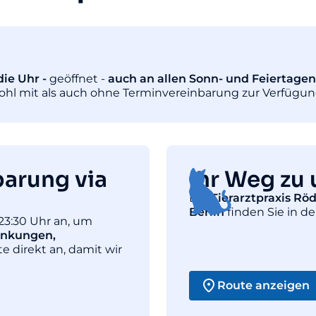
ie Uhr -
geöffnet -
auch an allen Sonn- und Feiertagen
wohl mit als auch ohne Terminvereinbarung zur Verfügun
barung via
Ihr Weg zu 
Die
Tierarztpraxis Rö
Berlin
finden Sie in de
23:30 Uhr an, um
ankungen,
te direkt an, damit wir
Route anzeigen