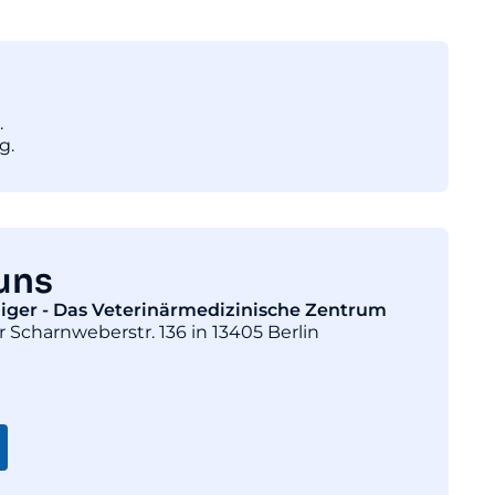
.
g.
uns
diger - Das Veterinärmedizinische Zentrum
r Scharnweberstr. 136 in 13405 Berlin