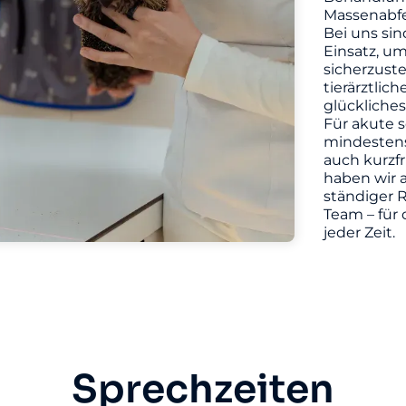
Massenabfe
Bei uns sin
Einsatz, u
sicherzuste
tierärztlic
glückliches
Für akute s
mindestens 
auch kurzf
haben wir a
ständiger R
Team – für 
jeder Zeit.
Sprechzeiten