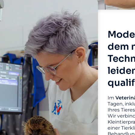
Moder
dem n
Techn
leide
quali
Im
Veterin
Tagen, inkl
Ihres Tiere
Wir verbin
Kleintierpr
einer Tierk
Behandlung