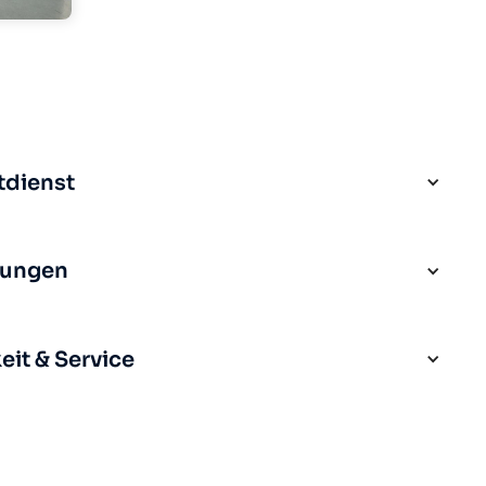
tdienst
rungen
it & Service