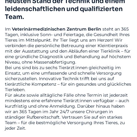
neusten Stand der Technik und einem
leidenschaftlichen und qualifizierten
Team.
Im
Veterinärmedizinischen
Zentrum
Berlin
steht an 365
Tagen, inklusive Sonn- und Feiertage, die Gesundheit Ihres
Tieres im Mittelpunkt. Ihr Tier liegt uns am Herzen! Wir
verbinden die persönliche Betreuung einer Kleintierpraxis
mit der Ausstattung und den Abläufen einer Tierklinik – für
eine gründliche Diagnostik und Behandlung auf höchstem
Niveau, ohne Massenabfertigung.
Bei uns sind bis zu sechs Tierärzt:innen gleichzeitig im
Einsatz, um eine umfassende und schnelle Versorgung
sicherzustellen. Innovative Technik trifft bei uns auf
tierärztliche Kompetenz – für ein gesundes und glückliches
Tierleben.
Für akute sowie alltägliche Fälle ohne Termin ist jederzeit
mindestens eine erfahrene Tierärzt:innen verfügbar – auch
kurzfristig und ohne Anmeldung. Darüber hinaus haben
wir an 365 Tagen im Jahr 24/7 unsere Chirurgen in
ständiger Rufbereitschaft. Vertrauen Sie auf ein starkes
Team – für die bestmögliche Versorgung Ihres Tieres, zu
jeder Zeit.