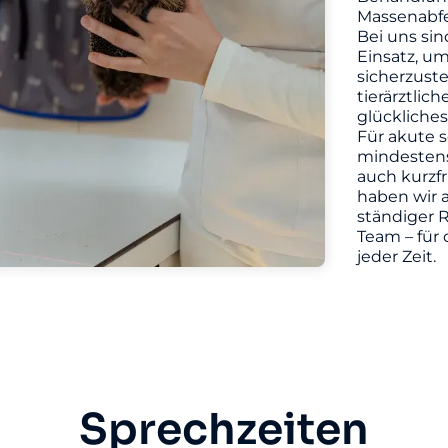
Massenabfe
Bei uns sin
Einsatz, u
sicherzuste
tierärztlic
glückliches
Für akute s
mindestens 
auch kurzf
haben wir a
ständiger R
Team – für 
jeder Zeit.
Sprechzeiten