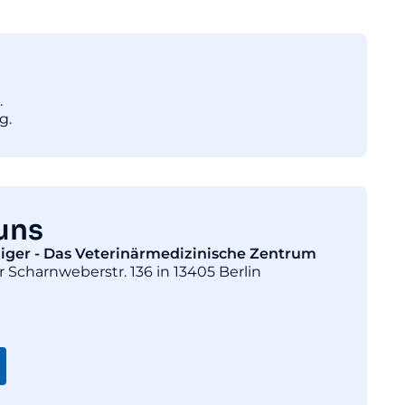
.
g.
uns
diger - Das Veterinärmedizinische Zentrum
r Scharnweberstr. 136 in 13405 Berlin