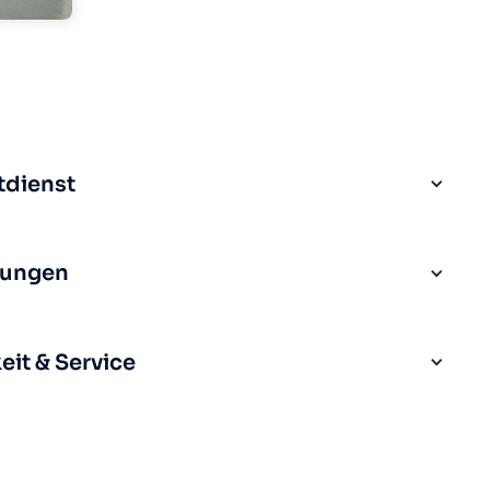
tdienst
rungen
it & Service