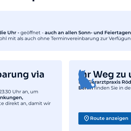
ie Uhr -
geöffnet -
auch an allen Sonn- und Feiertagen
wohl mit als auch ohne Terminvereinbarung zur Verfügun
barung via
Ihr Weg zu 
Die
Tierarztpraxis Rö
Berlin
finden Sie in de
23:30 Uhr an, um
ankungen,
te direkt an, damit wir
Route anzeigen