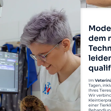
Moder
dem n
Techn
leide
quali
Im
Veterin
Tagen, inkl
Ihres Tiere
Wir verbin
Kleintierpr
einer Tierk
Behandlung