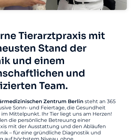
ne Tierarztpraxis mit
eusten Stand der
ik und einem
nschaftlichen und
fizierten Team.
ärmedizinischen
Zentrum
Berlin
steht an 365
usive Sonn- und Feiertage, die Gesundheit
s im Mittelpunkt. Ihr Tier liegt uns am Herzen!
den die persönliche Betreuung einer
axis mit der Ausstattung und den Abläufen
linik – für eine gründliche Diagnostik und
 auf höchstem Niveau, ohne