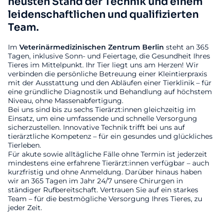
neusten Stand der Technik und einem
leidenschaftlichen und qualifizierten
Team.
Im
Veterinärmedizinischen
Zentrum
Berlin
steht an 365
Tagen, inklusive Sonn- und Feiertage, die Gesundheit Ihres
Tieres im Mittelpunkt. Ihr Tier liegt uns am Herzen! Wir
verbinden die persönliche Betreuung einer Kleintierpraxis
mit der Ausstattung und den Abläufen einer Tierklinik – für
eine gründliche Diagnostik und Behandlung auf höchstem
Niveau, ohne Massenabfertigung.
Bei uns sind bis zu sechs Tierärzt:innen gleichzeitig im
Einsatz, um eine umfassende und schnelle Versorgung
sicherzustellen. Innovative Technik trifft bei uns auf
tierärztliche Kompetenz – für ein gesundes und glückliches
Tierleben.
Für akute sowie alltägliche Fälle ohne Termin ist jederzeit
mindestens eine erfahrene Tierärzt:innen verfügbar – auch
kurzfristig und ohne Anmeldung. Darüber hinaus haben
wir an 365 Tagen im Jahr 24/7 unsere Chirurgen in
ständiger Rufbereitschaft. Vertrauen Sie auf ein starkes
Team – für die bestmögliche Versorgung Ihres Tieres, zu
jeder Zeit.