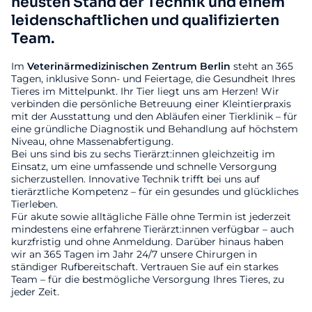
neusten Stand der Technik und einem
leidenschaftlichen und qualifizierten
Team.
Im
Veterinärmedizinischen
Zentrum
Berlin
steht an 365
Tagen, inklusive Sonn- und Feiertage, die Gesundheit Ihres
Tieres im Mittelpunkt. Ihr Tier liegt uns am Herzen! Wir
verbinden die persönliche Betreuung einer Kleintierpraxis
mit der Ausstattung und den Abläufen einer Tierklinik – für
eine gründliche Diagnostik und Behandlung auf höchstem
Niveau, ohne Massenabfertigung.
Bei uns sind bis zu sechs Tierärzt:innen gleichzeitig im
Einsatz, um eine umfassende und schnelle Versorgung
sicherzustellen. Innovative Technik trifft bei uns auf
tierärztliche Kompetenz – für ein gesundes und glückliches
Tierleben.
Für akute sowie alltägliche Fälle ohne Termin ist jederzeit
mindestens eine erfahrene Tierärzt:innen verfügbar – auch
kurzfristig und ohne Anmeldung. Darüber hinaus haben
wir an 365 Tagen im Jahr 24/7 unsere Chirurgen in
ständiger Rufbereitschaft. Vertrauen Sie auf ein starkes
Team – für die bestmögliche Versorgung Ihres Tieres, zu
jeder Zeit.