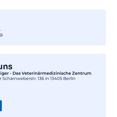
.
g.
uns
diger - Das Veterinärmedizinische Zentrum
r Scharnweberstr. 136 in 13405 Berlin