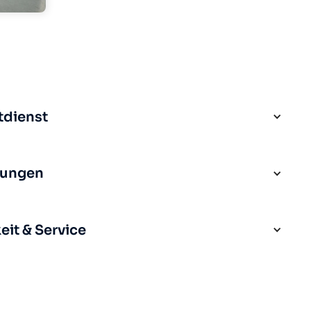
tdienst
rungen
it & Service