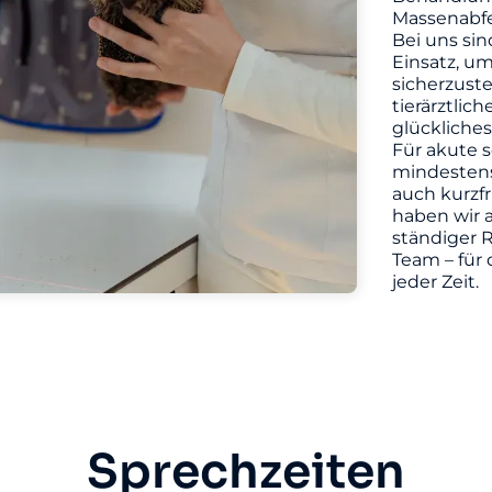
Massenabfe
Bei uns sin
Einsatz, u
sicherzuste
tierärztlic
glückliches
Für akute s
mindestens 
auch kurzf
haben wir a
ständiger R
Team – für 
jeder Zeit.
Sprechzeiten