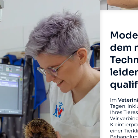
Moder
dem n
Techn
leide
quali
Im
Veterin
Tagen, inkl
Ihres Tiere
Wir verbin
Kleintierpr
einer Tierk
Behandlung