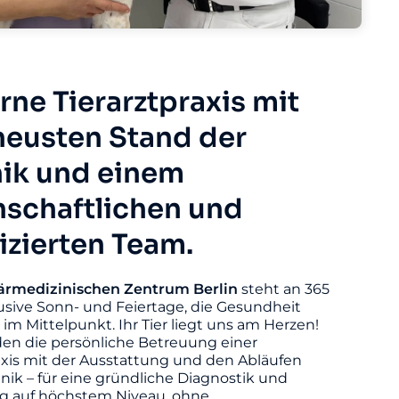
ne Tierarztpraxis mit
eusten Stand der
ik und einem
nschaftlichen und
fizierten Team.
ärmedizinischen
Zentrum
Berlin
steht an 365
usive Sonn- und Feiertage, die Gesundheit
s im Mittelpunkt. Ihr Tier liegt uns am Herzen!
den die persönliche Betreuung einer
axis mit der Ausstattung und den Abläufen
linik – für eine gründliche Diagnostik und
 auf höchstem Niveau, ohne