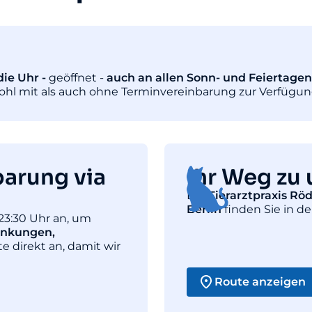
ie Uhr -
geöffnet -
auch an allen Sonn- und Feiertagen
wohl mit als auch ohne Terminvereinbarung zur Verfügun
barung via
Ihr Weg zu 
Die
Tierarztpraxis Rö
Berlin
finden Sie in de
23:30 Uhr an, um
ankungen,
te direkt an, damit wir
Route anzeigen